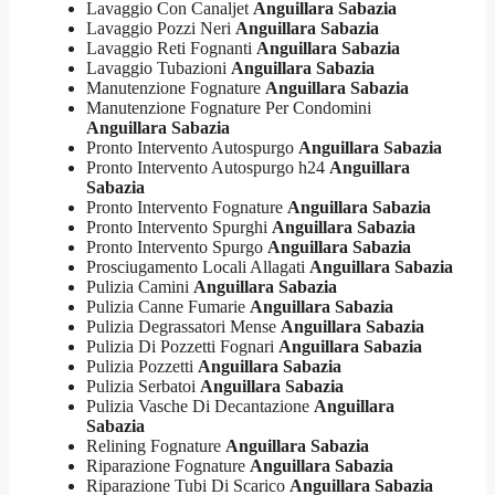
Lavaggio Con Canaljet
Anguillara Sabazia
Lavaggio Pozzi Neri
Anguillara Sabazia
Lavaggio Reti Fognanti
Anguillara Sabazia
Lavaggio Tubazioni
Anguillara Sabazia
Manutenzione Fognature
Anguillara Sabazia
Manutenzione Fognature Per Condomini
Anguillara Sabazia
Pronto Intervento Autospurgo
Anguillara Sabazia
Pronto Intervento Autospurgo h24
Anguillara
Sabazia
Pronto Intervento Fognature
Anguillara Sabazia
Pronto Intervento Spurghi
Anguillara Sabazia
Pronto Intervento Spurgo
Anguillara Sabazia
Prosciugamento Locali Allagati
Anguillara Sabazia
Pulizia Camini
Anguillara Sabazia
Pulizia Canne Fumarie
Anguillara Sabazia
Pulizia Degrassatori Mense
Anguillara Sabazia
Pulizia Di Pozzetti Fognari
Anguillara Sabazia
Pulizia Pozzetti
Anguillara Sabazia
Pulizia Serbatoi
Anguillara Sabazia
Pulizia Vasche Di Decantazione
Anguillara
Sabazia
Relining Fognature
Anguillara Sabazia
Riparazione Fognature
Anguillara Sabazia
Riparazione Tubi Di Scarico
Anguillara Sabazia