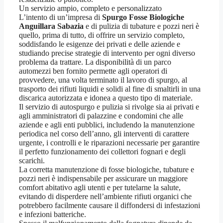
Un servizio ampio, completo e personalizzato
L’intento di un’impresa di
Spurgo Fosse Biologiche
Anguillara Sabazia
e di pulizia di tubature e pozzi neri è
quello, prima di tutto, di offrire un servizio completo,
soddisfando le esigenze dei privati e delle aziende e
studiando precise strategie di intervento per ogni diverso
problema da trattare. La disponibilità di un parco
automezzi ben fornito permette agli operatori di
provvedere, una volta terminato il lavoro di spurgo, al
trasporto dei rifiuti liquidi e solidi al fine di smaltirli in una
discarica autorizzata e idonea a questo tipo di materiale.
Il servizio di autospurgo e pulizia si rivolge sia ai privati e
agli amministratori di palazzine e condomini che alle
aziende e agli enti pubblici, includendo la manutenzione
periodica nel corso dell’anno, gli interventi di carattere
urgente, i controlli e le riparazioni necessarie per garantire
il perfetto funzionamento dei collettori fognari e degli
scarichi.
La corretta manutenzione di fosse biologiche, tubature e
pozzi neri è indispensabile per assicurare un maggiore
comfort abitativo agli utenti e per tutelarne la salute,
evitando di disperdere nell’ambiente rifiuti organici che
potrebbero facilmente causare il diffondersi di infestazioni
e infezioni batteriche.