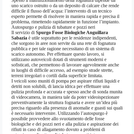
Spesso il malfunzionamento della fognatura dipende da
uno scarico ostruito o da un deposito di calcare che rende
difficile il flusso dell’acqua: l’intervento di un tecnico
esperto permette di risolvere in maniera rapida e precisa il
problema, rimettendo rapidamente in funzione l’impianto.
Autospurgo e pulizia di tubature e pozzi neri
Il servizio di
Spurgo Fosse Biologiche Anguillara
Sabazia
è utile soprattutto per le residenze indipendenti,
che sorgono in aree non servite da una rete di fognatura
pubblica e per tale ragione necessitano di un sistema di
scarico autonomo. Per effettuare questo lavoro, si
utilizzano autoveicoli dotati di strumenti moderni e
sofisticati, che permettono di lavorare agevolmente anche
in luoghi di difficile accesso, ad esempio strade strette,
terreni irregolari o cortili dalla superficie limitata.
I veicoli sono muniti di pompa per aspirare rifiuti liquidi e
detriti non solubili, di lancia idrica per effettuare una
pulizia profonda e accurata e spesso anche di sonda munita
di videocamera, in maniera tale da poter videoispezionare
preventivamente la struttura fognaria e avere un’idea più
precisa riguardo alla presenza di anomalie e guasti sui quali
è necessario intervenire. Utilizzando l’autospurgo è
possibile provvedere allo svuotamento delle fosse
biologiche e dei pozzi neri e alla pulizia e aspirazione dei
rifiuti in caso di allagamento dovuto a problemi di