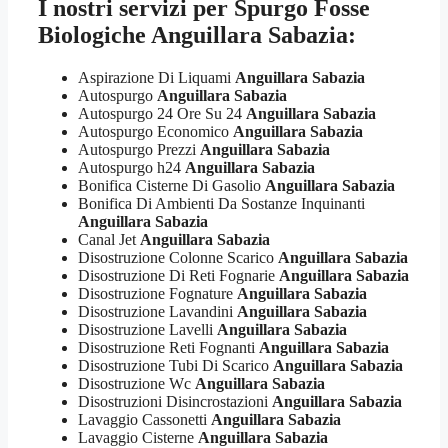
I nostri servizi per
Spurgo Fosse
Biologiche Anguillara Sabazia:
Aspirazione Di Liquami
Anguillara Sabazia
Autospurgo
Anguillara Sabazia
Autospurgo 24 Ore Su 24
Anguillara Sabazia
Autospurgo Economico
Anguillara Sabazia
Autospurgo Prezzi
Anguillara Sabazia
Autospurgo h24
Anguillara Sabazia
Bonifica Cisterne Di Gasolio
Anguillara Sabazia
Bonifica Di Ambienti Da Sostanze Inquinanti
Anguillara Sabazia
Canal Jet
Anguillara Sabazia
Disostruzione Colonne Scarico
Anguillara Sabazia
Disostruzione Di Reti Fognarie
Anguillara Sabazia
Disostruzione Fognature
Anguillara Sabazia
Disostruzione Lavandini
Anguillara Sabazia
Disostruzione Lavelli
Anguillara Sabazia
Disostruzione Reti Fognanti
Anguillara Sabazia
Disostruzione Tubi Di Scarico
Anguillara Sabazia
Disostruzione Wc
Anguillara Sabazia
Disostruzioni Disincrostazioni
Anguillara Sabazia
Lavaggio Cassonetti
Anguillara Sabazia
Lavaggio Cisterne
Anguillara Sabazia