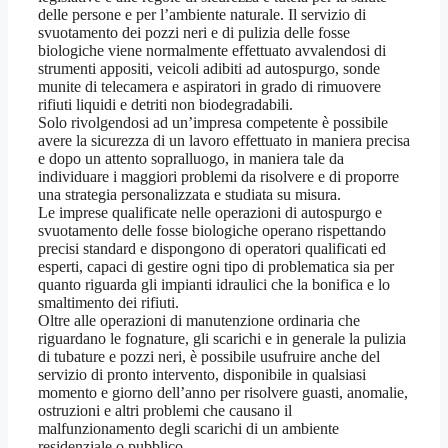
delle persone e per l’ambiente naturale. Il servizio di
svuotamento dei pozzi neri e di pulizia delle fosse
biologiche viene normalmente effettuato avvalendosi di
strumenti appositi, veicoli adibiti ad autospurgo, sonde
munite di telecamera e aspiratori in grado di rimuovere
rifiuti liquidi e detriti non biodegradabili.
Solo rivolgendosi ad un’impresa competente è possibile
avere la sicurezza di un lavoro effettuato in maniera precisa
e dopo un attento sopralluogo, in maniera tale da
individuare i maggiori problemi da risolvere e di proporre
una strategia personalizzata e studiata su misura.
Le imprese qualificate nelle operazioni di autospurgo e
svuotamento delle fosse biologiche operano rispettando
precisi standard e dispongono di operatori qualificati ed
esperti, capaci di gestire ogni tipo di problematica sia per
quanto riguarda gli impianti idraulici che la bonifica e lo
smaltimento dei rifiuti.
Oltre alle operazioni di manutenzione ordinaria che
riguardano le fognature, gli scarichi e in generale la pulizia
di tubature e pozzi neri, è possibile usufruire anche del
servizio di pronto intervento, disponibile in qualsiasi
momento e giorno dell’anno per risolvere guasti, anomalie,
ostruzioni e altri problemi che causano il
malfunzionamento degli scarichi di un ambiente
residenziale o pubblico.