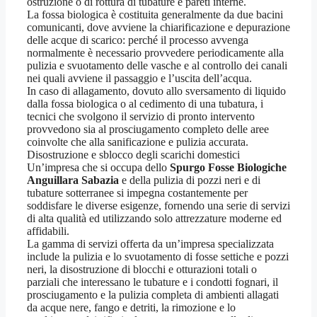
ostruzione o di rottura di tubature e pareti interne.
La fossa biologica è costituita generalmente da due bacini
comunicanti, dove avviene la chiarificazione e depurazione
delle acque di scarico: perché il processo avvenga
normalmente è necessario provvedere periodicamente alla
pulizia e svuotamento delle vasche e al controllo dei canali
nei quali avviene il passaggio e l’uscita dell’acqua.
In caso di allagamento, dovuto allo sversamento di liquido
dalla fossa biologica o al cedimento di una tubatura, i
tecnici che svolgono il servizio di pronto intervento
provvedono sia al prosciugamento completo delle aree
coinvolte che alla sanificazione e pulizia accurata.
Disostruzione e sblocco degli scarichi domestici
Un’impresa che si occupa dello
Spurgo Fosse Biologiche
Anguillara Sabazia
e della pulizia di pozzi neri e di
tubature sotterranee si impegna costantemente per
soddisfare le diverse esigenze, fornendo una serie di servizi
di alta qualità ed utilizzando solo attrezzature moderne ed
affidabili.
La gamma di servizi offerta da un’impresa specializzata
include la pulizia e lo svuotamento di fosse settiche e pozzi
neri, la disostruzione di blocchi e otturazioni totali o
parziali che interessano le tubature e i condotti fognari, il
prosciugamento e la pulizia completa di ambienti allagati
da acque nere, fango e detriti, la rimozione e lo