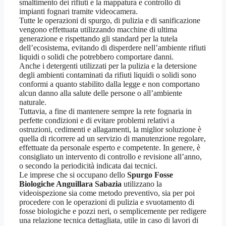
smaltimento dei rifiuti e la mappatura e controllo di
impianti fognari tramite videocamera.
Tutte le operazioni di spurgo, di pulizia e di sanificazione
vengono effettuata utilizzando macchine di ultima
generazione e rispettando gli standard per la tutela
dell’ecosistema, evitando di disperdere nell’ambiente rifiuti
liquidi o solidi che potrebbero comportare danni.
Anche i detergenti utilizzati per la pulizia e la detersione
degli ambienti contaminati da rifiuti liquidi o solidi sono
conformi a quanto stabilito dalla legge e non comportano
alcun danno alla salute delle persone o all’ambiente
naturale.
Tuttavia, a fine di mantenere sempre la rete fognaria in
perfette condizioni e di evitare problemi relativi a
ostruzioni, cedimenti e allagamenti, la miglior soluzione è
quella di ricorrere ad un servizio di manutenzione regolare,
effettuate da personale esperto e competente. In genere, è
consigliato un intervento di controllo e revisione all’anno,
o secondo la periodicità indicata dai tecnici.
Le imprese che si occupano dello
Spurgo Fosse
Biologiche Anguillara Sabazia
utilizzano la
videoispezione sia come metodo preventivo, sia per poi
procedere con le operazioni di pulizia e svuotamento di
fosse biologiche e pozzi neri, o semplicemente per redigere
una relazione tecnica dettagliata, utile in caso di lavori di