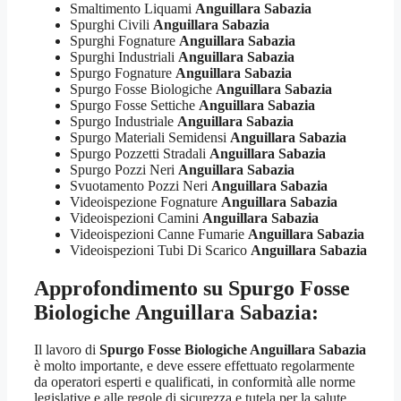
Smaltimento Liquami
Anguillara Sabazia
Spurghi Civili
Anguillara Sabazia
Spurghi Fognature
Anguillara Sabazia
Spurghi Industriali
Anguillara Sabazia
Spurgo Fognature
Anguillara Sabazia
Spurgo Fosse Biologiche
Anguillara Sabazia
Spurgo Fosse Settiche
Anguillara Sabazia
Spurgo Industriale
Anguillara Sabazia
Spurgo Materiali Semidensi
Anguillara Sabazia
Spurgo Pozzetti Stradali
Anguillara Sabazia
Spurgo Pozzi Neri
Anguillara Sabazia
Svuotamento Pozzi Neri
Anguillara Sabazia
Videoispezione Fognature
Anguillara Sabazia
Videoispezioni Camini
Anguillara Sabazia
Videoispezioni Canne Fumarie
Anguillara Sabazia
Videoispezioni Tubi Di Scarico
Anguillara Sabazia
Approfondimento su
Spurgo Fosse
Biologiche Anguillara Sabazia
:
Il lavoro di
Spurgo Fosse Biologiche Anguillara Sabazia
è molto importante, e deve essere effettuato regolarmente
da operatori esperti e qualificati, in conformità alle norme
legislative e alle regole di sicurezza e tutela per la salute