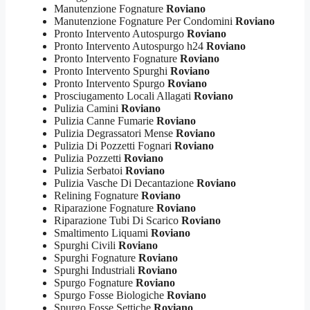
Manutenzione Fognature
Roviano
Manutenzione Fognature Per Condomini
Roviano
Pronto Intervento Autospurgo
Roviano
Pronto Intervento Autospurgo h24
Roviano
Pronto Intervento Fognature
Roviano
Pronto Intervento Spurghi
Roviano
Pronto Intervento Spurgo
Roviano
Prosciugamento Locali Allagati
Roviano
Pulizia Camini
Roviano
Pulizia Canne Fumarie
Roviano
Pulizia Degrassatori Mense
Roviano
Pulizia Di Pozzetti Fognari
Roviano
Pulizia Pozzetti
Roviano
Pulizia Serbatoi
Roviano
Pulizia Vasche Di Decantazione
Roviano
Relining Fognature
Roviano
Riparazione Fognature
Roviano
Riparazione Tubi Di Scarico
Roviano
Smaltimento Liquami
Roviano
Spurghi Civili
Roviano
Spurghi Fognature
Roviano
Spurghi Industriali
Roviano
Spurgo Fognature
Roviano
Spurgo Fosse Biologiche
Roviano
Spurgo Fosse Settiche
Roviano