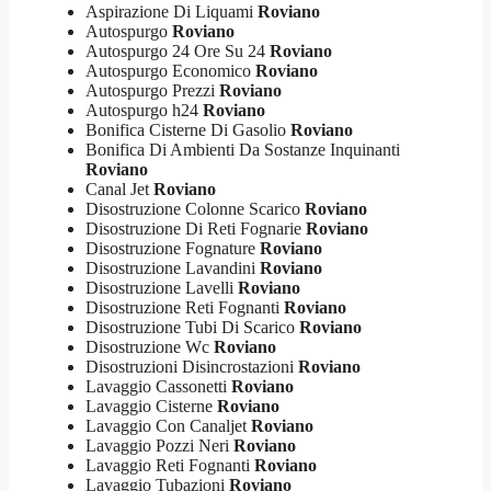
Aspirazione Di Liquami
Roviano
Autospurgo
Roviano
Autospurgo 24 Ore Su 24
Roviano
Autospurgo Economico
Roviano
Autospurgo Prezzi
Roviano
Autospurgo h24
Roviano
Bonifica Cisterne Di Gasolio
Roviano
Bonifica Di Ambienti Da Sostanze Inquinanti
Roviano
Canal Jet
Roviano
Disostruzione Colonne Scarico
Roviano
Disostruzione Di Reti Fognarie
Roviano
Disostruzione Fognature
Roviano
Disostruzione Lavandini
Roviano
Disostruzione Lavelli
Roviano
Disostruzione Reti Fognanti
Roviano
Disostruzione Tubi Di Scarico
Roviano
Disostruzione Wc
Roviano
Disostruzioni Disincrostazioni
Roviano
Lavaggio Cassonetti
Roviano
Lavaggio Cisterne
Roviano
Lavaggio Con Canaljet
Roviano
Lavaggio Pozzi Neri
Roviano
Lavaggio Reti Fognanti
Roviano
Lavaggio Tubazioni
Roviano