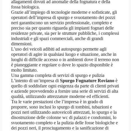
allagamenti dovuti ad anomalie della fognatura e della
fossa biologica.
Grazie all’impiego di tecnologie moderne e sofisticate, gli
operatori dell’impresa di spurgo e svuotamento dei pozzi
neri garantiscono un servizio professionale, completo e
preciso sia per quanto riguarda gli impianti fognari delle
residenze private, sia per le strutture pubbliche, i complessi
industriali e gli spazi commerciali, anche di grandi
dimensioni.
L’uso dei veicoli adibiti ad autospurgo permette agli
operatori di agire in qualsiasi luogo e situazione, anche in
luoghi di difficile accesso o in ambienti dove il terreno non
è pianeggiante e regolare o dove lo spazio disponibile è
molto limitato.
Una gamma completa di servizi di spurgo e pulizia
L’intento di un’impresa di
Spurgo Fognature Roviano
è
quello di soddisfare ogni esigenza da parte di clienti privati
e aziende provvedendo a fornire una serie di servizi di alta
qualità, utilizzando attrezzature moderne ed efficienti.
Tra le varie prestazioni che l’impresa è in grado di
proporre, sono inclusi lo spurgo di tombini, tubazioni e
pozzi neri utilizzando autoveicoli attrezzati, lo spurgo e la
disostruzione delle colonne wc di palazzi e condomini, lo
svuotamento completo e la pulizia delle fosse biologiche e
dei pozzi neri, il prosciugamento e la sanificazione di