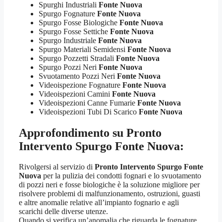
Spurghi Industriali
Fonte Nuova
Spurgo Fognature
Fonte Nuova
Spurgo Fosse Biologiche
Fonte Nuova
Spurgo Fosse Settiche
Fonte Nuova
Spurgo Industriale
Fonte Nuova
Spurgo Materiali Semidensi
Fonte Nuova
Spurgo Pozzetti Stradali
Fonte Nuova
Spurgo Pozzi Neri
Fonte Nuova
Svuotamento Pozzi Neri
Fonte Nuova
Videoispezione Fognature
Fonte Nuova
Videoispezioni Camini
Fonte Nuova
Videoispezioni Canne Fumarie
Fonte Nuova
Videoispezioni Tubi Di Scarico
Fonte Nuova
Approfondimento su
Pronto
Intervento Spurgo Fonte Nuova
:
Rivolgersi al servizio di
Pronto Intervento Spurgo Fonte
Nuova
per la pulizia dei condotti fognari e lo svuotamento
di pozzi neri e fosse biologiche è la soluzione migliore per
risolvere problemi di malfunzionamento, ostruzioni, guasti
e altre anomalie relative all’impianto fognario e agli
scarichi delle diverse utenze.
Quando si verifica un’anomalia che riguarda le fognature,