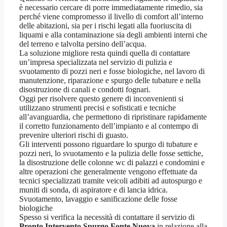
è necessario cercare di porre immediatamente rimedio, sia
perché viene compromesso il livello di comfort all’interno
delle abitazioni, sia per i rischi legati alla fuoriuscita di
liquami e alla contaminazione sia degli ambienti interni che
del terreno e talvolta persino dell’acqua.
La soluzione migliore resta quindi quella di contattare
un’impresa specializzata nel servizio di pulizia e
svuotamento di pozzi neri e fosse biologiche, nel lavoro di
manutenzione, riparazione e spurgo delle tubature e nella
disostruzione di canali e condotti fognari.
Oggi per risolvere questo genere di inconvenienti si
utilizzano strumenti precisi e sofisticati e tecniche
all’avanguardia, che permettono di ripristinare rapidamente
il corretto funzionamento dell’impianto e al contempo di
prevenire ulteriori rischi di guasto.
Gli interventi possono riguardare lo spurgo di tubature e
pozzi neri, lo svuotamento e la pulizia delle fosse settiche,
la disostruzione delle colonne wc di palazzi e condomini e
altre operazioni che generalmente vengono effettuate da
tecnici specializzati tramite veicoli adibiti ad autospurgo e
muniti di sonda, di aspiratore e di lancia idrica.
Svuotamento, lavaggio e sanificazione delle fosse
biologiche
Spesso si verifica la necessità di contattare il servizio di
Pronto Intervento Spurgo Fonte Nuova
in relazione alla