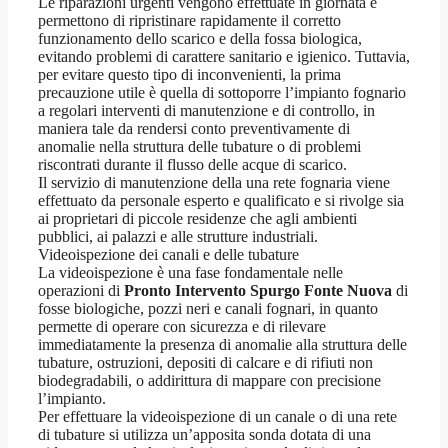
Le riparazioni urgenti vengono effettuate in giornata e
permettono di ripristinare rapidamente il corretto
funzionamento dello scarico e della fossa biologica,
evitando problemi di carattere sanitario e igienico. Tuttavia,
per evitare questo tipo di inconvenienti, la prima
precauzione utile è quella di sottoporre l’impianto fognario
a regolari interventi di manutenzione e di controllo, in
maniera tale da rendersi conto preventivamente di
anomalie nella struttura delle tubature o di problemi
riscontrati durante il flusso delle acque di scarico.
Il servizio di manutenzione della una rete fognaria viene
effettuato da personale esperto e qualificato e si rivolge sia
ai proprietari di piccole residenze che agli ambienti
pubblici, ai palazzi e alle strutture industriali.
Videoispezione dei canali e delle tubature
La videoispezione è una fase fondamentale nelle
operazioni di
Pronto Intervento Spurgo Fonte Nuova
di
fosse biologiche, pozzi neri e canali fognari, in quanto
permette di operare con sicurezza e di rilevare
immediatamente la presenza di anomalie alla struttura delle
tubature, ostruzioni, depositi di calcare e di rifiuti non
biodegradabili, o addirittura di mappare con precisione
l’impianto.
Per effettuare la videoispezione di un canale o di una rete
di tubature si utilizza un’apposita sonda dotata di una