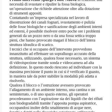
necessità di svuotare e ripulire la fossa biologica,
un’operazione che richiede attenzione oltre alla dotazione
di strumenti appositi.
Contattando un’impresa specializzata nel lavoro di
disostruzione dei canali fognari, svuotamento e pulizia
delle fosse biologiche e sanificazione degli ambienti interni
ed esterni, è possibile risolvere entro poche ore i problemi
generati da un pozzo nero o da una fossa settica troppo
pieni, che hanno provocato magari il blocco dell’intera
struttura idraulica di scarico.
I tecnici che si occupano dell’intervento provvedono
innanzitutto ad effettuare un sopralluogo accurato della
struttura, utilizzando, qualora fosse necessario, un sistema
di videoispezione tramite sonda e videocamera ad alta
definizione. In questo modo riescono ad individuare con la
massima precisione il punto in cui si è verificato il guasto,
in maniera tale da poter stabilire la modalità più adatta a
risolverlo.
Qualora il blocco o l’ostruzione avessero provocato
l’allagamento di un ambiente interno, una cantina o un
seminterrato, o di uno spazio esterno, gli operatori
procederanno con l’aspirazione sia dei liquidi che dei rifiuti
non biodegradabili tramite l’apposita pompa aspiratrice,
occupandosi inoltre dello smaltimento di acque nere,