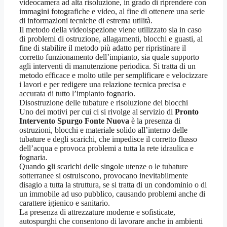
videocamera ad alta risoluzione, in grado di riprendere con
immagini fotografiche e video, al fine di ottenere una serie
di informazioni tecniche di estrema utilità.
Il metodo della videoispezione viene utilizzato sia in caso
di problemi di ostruzione, allagamenti, blocchi e guasti, al
fine di stabilire il metodo più adatto per ripristinare il
corretto funzionamento dell’impianto, sia quale supporto
agli interventi di manutenzione periodica. Si tratta di un
metodo efficace e molto utile per semplificare e velocizzare
i lavori e per redigere una relazione tecnica precisa e
accurata di tutto l’impianto fognario.
Disostruzione delle tubature e risoluzione dei blocchi
Uno dei motivi per cui ci si rivolge al servizio di
Pronto
Intervento Spurgo Fonte Nuova
è la presenza di
ostruzioni, blocchi e materiale solido all’interno delle
tubature e degli scarichi, che impedisce il corretto flusso
dell’acqua e provoca problemi a tutta la rete idraulica e
fognaria.
Quando gli scarichi delle singole utenze o le tubature
sotterranee si ostruiscono, provocano inevitabilmente
disagio a tutta la struttura, se si tratta di un condominio o di
un immobile ad uso pubblico, causando problemi anche di
carattere igienico e sanitario.
La presenza di attrezzature moderne e sofisticate,
autospurghi che consentono di lavorare anche in ambienti