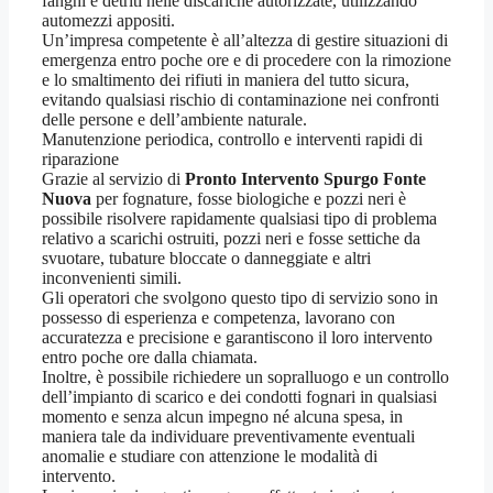
fanghi e detriti nelle discariche autorizzate, utilizzando
automezzi appositi.
Un’impresa competente è all’altezza di gestire situazioni di
emergenza entro poche ore e di procedere con la rimozione
e lo smaltimento dei rifiuti in maniera del tutto sicura,
evitando qualsiasi rischio di contaminazione nei confronti
delle persone e dell’ambiente naturale.
Manutenzione periodica, controllo e interventi rapidi di
riparazione
Grazie al servizio di
Pronto Intervento Spurgo Fonte
Nuova
per fognature, fosse biologiche e pozzi neri è
possibile risolvere rapidamente qualsiasi tipo di problema
relativo a scarichi ostruiti, pozzi neri e fosse settiche da
svuotare, tubature bloccate o danneggiate e altri
inconvenienti simili.
Gli operatori che svolgono questo tipo di servizio sono in
possesso di esperienza e competenza, lavorano con
accuratezza e precisione e garantiscono il loro intervento
entro poche ore dalla chiamata.
Inoltre, è possibile richiedere un sopralluogo e un controllo
dell’impianto di scarico e dei condotti fognari in qualsiasi
momento e senza alcun impegno né alcuna spesa, in
maniera tale da individuare preventivamente eventuali
anomalie e studiare con attenzione le modalità di
intervento.