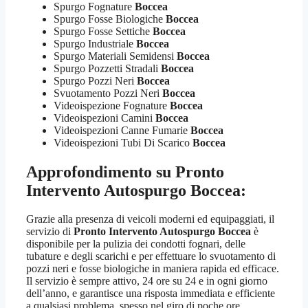
Spurgo Fognature
Boccea
Spurgo Fosse Biologiche
Boccea
Spurgo Fosse Settiche
Boccea
Spurgo Industriale
Boccea
Spurgo Materiali Semidensi
Boccea
Spurgo Pozzetti Stradali
Boccea
Spurgo Pozzi Neri
Boccea
Svuotamento Pozzi Neri
Boccea
Videoispezione Fognature
Boccea
Videoispezioni Camini
Boccea
Videoispezioni Canne Fumarie
Boccea
Videoispezioni Tubi Di Scarico
Boccea
Approfondimento su
Pronto
Intervento Autospurgo Boccea
:
Grazie alla presenza di veicoli moderni ed equipaggiati, il
servizio di
Pronto Intervento Autospurgo Boccea
è
disponibile per la pulizia dei condotti fognari, delle
tubature e degli scarichi e per effettuare lo svuotamento di
pozzi neri e fosse biologiche in maniera rapida ed efficace.
Il servizio è sempre attivo, 24 ore su 24 e in ogni giorno
dell’anno, e garantisce una risposta immediata e efficiente
a qualsiasi problema, spesso nel giro di poche ore.