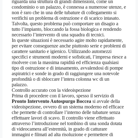
riguarda una struttura di grandi dimensioni, come un
condominio o un palazzo, è connessa a numerose utenze, e
non è raro che in una delle tubature di collegamento si
verifichi un problema di ostruzione e di scarico intasato.
Talvolta, questo problema può comportare un disagio a
tutto l’impianto, bloccando la fossa biologica e rendendo
necessario l’intervento di una squadra di tecnici.
In queste situazioni è necessario agire molto rapidamente,
per evitare conseguenze anche piuttosto serie e problemi di
carattere sanitario e igienico. Utilizzando automezzi
specifici e strumenti moderni e sofisticati, l’impresa riesce a
risolvere con la massima rapidità ed efficienza qualsiasi
tipo di ostruzione e di intasamento, avvalendosi di pompe
aspiratrici e sonde in grado di raggiungere una notevole
profondità o di sbloccare l’intera colonna wc di un
palazzo.
Controllo accurato con la videoispezione
Prima di procedere con il lavoro, spesso il servizio di
Pronto Intervento Autospurgo Boccea
si avvale della
videoispezione, ovvero di un sistema moderno ed efficace
che permette di controllare l’interno delle tubature senza
effettuare lavori di scavo. Il controllo viene effettuato
attraverso l’introduzione nel tombino di una sonda dotata
di videocamera all’estremità, in grado di catturare
immagini e filmati ad alta risoluzione e permettere di