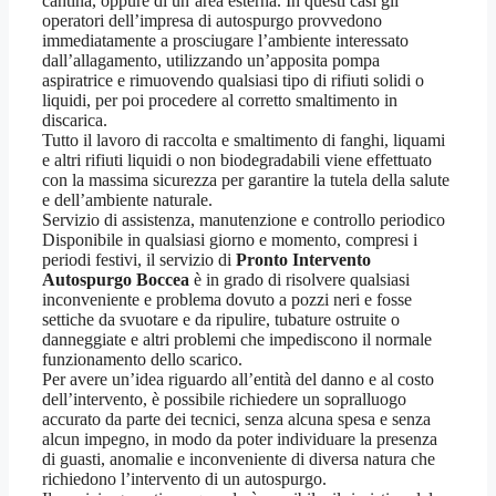
cantina, oppure di un’area esterna. In questi casi gli
operatori dell’impresa di autospurgo provvedono
immediatamente a prosciugare l’ambiente interessato
dall’allagamento, utilizzando un’apposita pompa
aspiratrice e rimuovendo qualsiasi tipo di rifiuti solidi o
liquidi, per poi procedere al corretto smaltimento in
discarica.
Tutto il lavoro di raccolta e smaltimento di fanghi, liquami
e altri rifiuti liquidi o non biodegradabili viene effettuato
con la massima sicurezza per garantire la tutela della salute
e dell’ambiente naturale.
Servizio di assistenza, manutenzione e controllo periodico
Disponibile in qualsiasi giorno e momento, compresi i
periodi festivi, il servizio di
Pronto Intervento
Autospurgo Boccea
è in grado di risolvere qualsiasi
inconveniente e problema dovuto a pozzi neri e fosse
settiche da svuotare e da ripulire, tubature ostruite o
danneggiate e altri problemi che impediscono il normale
funzionamento dello scarico.
Per avere un’idea riguardo all’entità del danno e al costo
dell’intervento, è possibile richiedere un sopralluogo
accurato da parte dei tecnici, senza alcuna spesa e senza
alcun impegno, in modo da poter individuare la presenza
di guasti, anomalie e inconveniente di diversa natura che
richiedono l’intervento di un autospurgo.