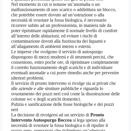
Nel momento in cui si notasse un’anomalia o un
malfunzionamento di uno scarico o addirittura un blocco,
che potrebbe essere dovuto ad un’ostruzione o alla
necessità di svuotare la fossa biologica, è necessario
ricorrere subito ad un professionista, in maniera tale da
poter ripristinare rapidamente il normale livello di comfort
all’interno delle abitazioni, ed evitare i rischi di
contaminazione dovuti alla fuoriuscita dei liquami e
all’allagamento di ambienti interni o esterni.
Le imprese che svolgono il servizio di autospurgo
dispongono di mezzi moderni e di strumenti precisi, che
consentono, entro poche ore, di ripristinare completamente
il corretto funzionamento degli scarichi e di individuare
eventuali anomalie a cui porre rimedio anche per prevenire
ulteriori problemi.
Il servizio di pronto intervento si rivolge sia ai privati che
alle aziende e alle strutture pubbliche e riguarda lo
svuotamento dei pozzi neri così come la disostruzione delle
colonne wc e degli scarichi domestici.
Pulizia e sanificazione delle fosse biologiche e dei pozzi
neri
La decisione di rivolgersi ad un servizio di
Pronto
Intervento Autospurgo Boccea
si lega spesso alla
necessità di svuotare la fossa biologica o di ripulire il
pozzo nero, operazioni che richiedono un’adeguata