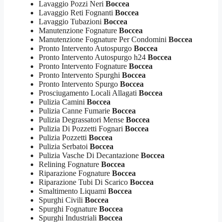
Lavaggio Pozzi Neri
Boccea
Lavaggio Reti Fognanti
Boccea
Lavaggio Tubazioni
Boccea
Manutenzione Fognature
Boccea
Manutenzione Fognature Per Condomini
Boccea
Pronto Intervento Autospurgo
Boccea
Pronto Intervento Autospurgo h24
Boccea
Pronto Intervento Fognature
Boccea
Pronto Intervento Spurghi
Boccea
Pronto Intervento Spurgo
Boccea
Prosciugamento Locali Allagati
Boccea
Pulizia Camini
Boccea
Pulizia Canne Fumarie
Boccea
Pulizia Degrassatori Mense
Boccea
Pulizia Di Pozzetti Fognari
Boccea
Pulizia Pozzetti
Boccea
Pulizia Serbatoi
Boccea
Pulizia Vasche Di Decantazione
Boccea
Relining Fognature
Boccea
Riparazione Fognature
Boccea
Riparazione Tubi Di Scarico
Boccea
Smaltimento Liquami
Boccea
Spurghi Civili
Boccea
Spurghi Fognature
Boccea
Spurghi Industriali
Boccea