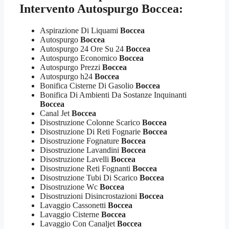
Intervento Autospurgo Boccea:
Aspirazione Di Liquami
Boccea
Autospurgo
Boccea
Autospurgo 24 Ore Su 24
Boccea
Autospurgo Economico
Boccea
Autospurgo Prezzi
Boccea
Autospurgo h24
Boccea
Bonifica Cisterne Di Gasolio
Boccea
Bonifica Di Ambienti Da Sostanze Inquinanti
Boccea
Canal Jet
Boccea
Disostruzione Colonne Scarico
Boccea
Disostruzione Di Reti Fognarie
Boccea
Disostruzione Fognature
Boccea
Disostruzione Lavandini
Boccea
Disostruzione Lavelli
Boccea
Disostruzione Reti Fognanti
Boccea
Disostruzione Tubi Di Scarico
Boccea
Disostruzione Wc
Boccea
Disostruzioni Disincrostazioni
Boccea
Lavaggio Cassonetti
Boccea
Lavaggio Cisterne
Boccea
Lavaggio Con Canaljet
Boccea