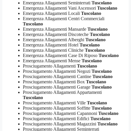
Emergenza Allagamenti Seminterrati
Tuscolano
Emergenza Allagamenti Vani Ascensori
Tuscolano
Emergenza Allagamenti Locali
Tuscolano
Emergenza Allagamenti Centri Commerciali
Tuscolano
Emergenza Allagamenti Mansarde
Tuscolano
Emergenza Allagamenti Discoteche
Tuscolano
Emergenza Allagamenti Alberghi
Tuscolano
Emergenza Allagamenti Hotel
Tuscolano
Emergenza Allagamenti Cliniche
Tuscolano
Emergenza Allagamenti Case Di Riposo
Tuscolano
Emergenza Allagamenti Mense
Tuscolano
Prosciugamento Allagamenti
Tuscolano
Prosciugamento Allagamenti Negozi
Tuscolano
Prosciugamento Allagamenti Cantine
Tuscolano
Prosciugamento Allagamenti Box
Tuscolano
Prosciugamento Allagamenti Garage
Tuscolano
Prosciugamento Allagamenti Appartamenti
Tuscolano
Prosciugamento Allagamenti Ville
Tuscolano
Prosciugamento Allagamenti Soffitte
Tuscolano
Prosciugamento Allagamenti Capannoni
Tuscolano
Prosciugamento Allagamenti Edifici
Tuscolano
Prosciugamento Allagamenti Magazzini
Tuscolano
Prosciugamento Allagamenti Seminterrati