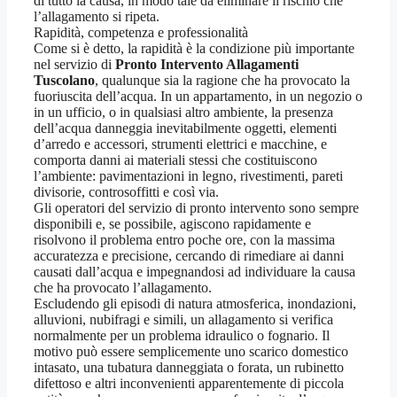
di tutto la causa, in modo tale da eliminare il rischio che
l’allagamento si ripeta.
Rapidità, competenza e professionalità
Come si è detto, la rapidità è la condizione più importante
nel servizio di
Pronto Intervento Allagamenti
Tuscolano
, qualunque sia la ragione che ha provocato la
fuoriuscita dell’acqua. In un appartamento, in un negozio o
in un ufficio, o in qualsiasi altro ambiente, la presenza
dell’acqua danneggia inevitabilmente oggetti, elementi
d’arredo e accessori, strumenti elettrici e macchine, e
comporta danni ai materiali stessi che costituiscono
l’ambiente: pavimentazioni in legno, rivestimenti, pareti
divisorie, controsoffitti e così via.
Gli operatori del servizio di pronto intervento sono sempre
disponibili e, se possibile, agiscono rapidamente e
risolvono il problema entro poche ore, con la massima
accuratezza e precisione, cercando di rimediare ai danni
causati dall’acqua e impegnandosi ad individuare la causa
che ha provocato l’allagamento.
Escludendo gli episodi di natura atmosferica, inondazioni,
alluvioni, nubifragi e simili, un allagamento si verifica
normalmente per un problema idraulico o fognario. Il
motivo può essere semplicemente uno scarico domestico
intasato, una tubatura danneggiata o forata, un rubinetto
difettoso e altri inconvenienti apparentemente di piccola