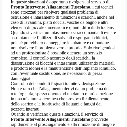
In queste situazioni è opportuno rivolgersi al servizio di
Pronto Intervento Allagamenti Tuscolano
, i cui tecnici
sono attrezzati per risolvere qualsiasi problema di
ostruzione e intasamento di tubazioni e scarichi, anche nel
caso di lavandini, piatti doccia, vasche da bagno e altri
elementi di piccole dimensioni e quindi difficili da trattare.
Quando si verifica un intasamento si raccomanda di evitare
assolutamente l’utilizzo di solventi e sgorganti chimici,
poiché potrebbero danneggiare le tubature e comunque
non risolvere il problema vero e proprio. Solo rivolgendosi
ad un professionista è possibile ottenere un servizio
completo, il controllo accurato degli scarichi, la
disostruzione di blocchi e intasamenti utilizzando materiali
e prodotti idonei e la manutenzione dell’impianto idraulico,
con l’eventuale sostituzione, se necessario, di pezzi
danneggiati.
Controllo dei condotti fognari tramite videoispezione
Non è raro che l’allagamento derivi da un problema della
rete fognaria, spesso dovuto ad un danno o un’ostruzione
in una tubatura sotterranea che provoca il rallentamento
dello scarico e la fuoriuscita di liquami e fanghi dai
pozzetti interrati.
Quando si verificano queste situazioni, il servizio di
Pronto Intervento Allagamenti Tuscolano
provvede
rapidamente al prosciugamento e alla rimozione di fango e