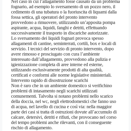
Nel caso in cui l’allagamento fosse causato da un problema
fognario, ad esempio lo sversamento di un pozzo nero, il
cedimento di una tubatura o la fuoriuscita di liquami dalla
fossa settica, gli operatori del pronto intervento
provvedono a rimuovere, utilizzando un’apposita pompa
aspirante, acqua, liquidi, fanghi e detriti, effettuando
successivamente il trasporto in discariche autorizzate.
Lo sversamento dei liquidi fognari provoca spesso
allagamenti di cantine, seminterrati, cortili, box e locali di
servizio. I tecnici del servizio di pronto intervento, dopo
avere rimosso e prosciugato con cura l’ambiente
interessato dall’allagamento, provvedono alla pulizia e
igienizzazione completa di aree interne ed esterne,
utilizzando esclusivamente prodotti di alta qualità,
certificati e conformi alle norme legislative ministeriali.
Intervento rapido di disostruzione scarichi
Non è raro che in un ambiente domestico si verifichino
problemi di intasamento negli scarichi utilizzati
comunementi. Talvolta si notano problemi nello scarico
della doccia, nel wc, negli elettrodomestici che fanno uso
di acqua, nel lavello di cucina e così via: nella maggior
parte dei casi si tratta di ostruzioni dovute all’accumulo di
calcare, detersivi, detriti e rifiuti, che provocano nel corso
del tempo problemi anche rilevanti, con il conseguente
rischio di allagamento.