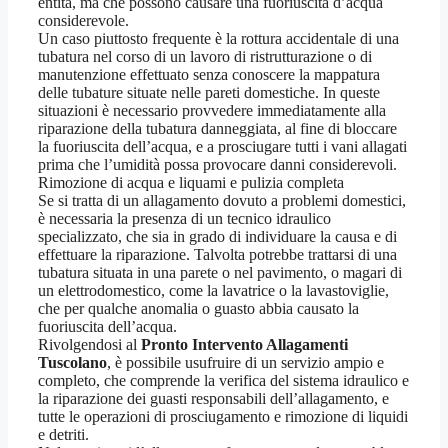
entità, ma che possono causare una fuoriuscita d’acqua
considerevole.
Un caso piuttosto frequente è la rottura accidentale di una
tubatura nel corso di un lavoro di ristrutturazione o di
manutenzione effettuato senza conoscere la mappatura
delle tubature situate nelle pareti domestiche. In queste
situazioni è necessario provvedere immediatamente alla
riparazione della tubatura danneggiata, al fine di bloccare
la fuoriuscita dell’acqua, e a prosciugare tutti i vani allagati
prima che l’umidità possa provocare danni considerevoli.
Rimozione di acqua e liquami e pulizia completa
Se si tratta di un allagamento dovuto a problemi domestici,
è necessaria la presenza di un tecnico idraulico
specializzato, che sia in grado di individuare la causa e di
effettuare la riparazione. Talvolta potrebbe trattarsi di una
tubatura situata in una parete o nel pavimento, o magari di
un elettrodomestico, come la lavatrice o la lavastoviglie,
che per qualche anomalia o guasto abbia causato la
fuoriuscita dell’acqua.
Rivolgendosi al
Pronto Intervento Allagamenti
Tuscolano
, è possibile usufruire di un servizio ampio e
completo, che comprende la verifica del sistema idraulico e
la riparazione dei guasti responsabili dell’allagamento, e
tutte le operazioni di prosciugamento e rimozione di liquidi
e detriti.