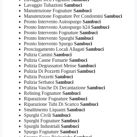
Lavaggio Tubazioni
Sambuci
Manutenzione Fognature
Sambuci
Manutenzione Fognature Per Condomini
Sambuci
Pronto Intervento Autospurgo
Sambuci
Pronto Intervento Autospurgo h24
Sambuci
Pronto Intervento Fognature
Sambuci
Pronto Intervento Spurghi
Sambuci
Pronto Intervento Spurgo
Sambuci
Prosciugamento Locali Allagati
Sambuci
Pulizia Camini
Sambuci
Pulizia Canne Fumarie
Sambuci
Pulizia Degrassatori Mense
Sambuci
Pulizia Di Pozzetti Fognari
Sambuci
Pulizia Pozzetti
Sambuci
Pulizia Serbatoi
Sambuci
Pulizia Vasche Di Decantazione
Sambuci
Relining Fognature
Sambuci
Riparazione Fognature
Sambuci
Riparazione Tubi Di Scarico
Sambuci
Smaltimento Liquami
Sambuci
Spurghi Civili
Sambuci
Spurghi Fognature
Sambuci
Spurghi Industriali
Sambuci
Spurgo Fognature
Sambuci