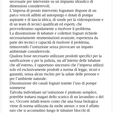
necessarie per intervenire su un impianto idraulico di
dimensioni considerevoli.
L’impresa di pronto intervento fognature dispone di un
parco veicoli adibiti ad autospurgo e dotati di pompa
aspirante e di lancia idrica, di sonde per la videoispezione e
di un team di tecnici qualificati ed esperti, che
provvederanno rapidamente a risolvere il problema.
La disostruzione di tubature e collettori fognari richiede
necessariamente strumentazioni avanzate, esperienza da
parte dei tecnici e capacità di risolvere il problema,
rimuovendo l’ostruzione senza provocare un impatto
ambientale considerevole.
Qualora fosse necessario utilizzare prodotti specifici per la
sanificazione o per la pulizia, sia all’interno delle tubature
che all’esterno, è opportuno sincerarsi che l’impresa utilizzi
solo ed esclusivamente prodotti a norma di legge, sicuri e
garantiti, senza alcun rischio per la salute delle persone e
per l’ambiente naturale.
Disostruzione dei canali fognari tramite l’uso di pompe
sommerse
Talvolta individuare un’ostruzione è piuttosto semplice,
potrebbe trattarsi magari dello scarico di un lavandino o del
wc. Occorre infatti tenere conto che una fossa biologica
viene di norma utilizzata da molte utenze, e non è affatto
raro che si accumulino lungo le tubature blocchi di