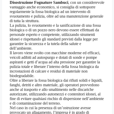
Disostruzione Fognature Sambuci
, con un considerevole
vantaggio anche economico, si consiglia di sottoporre
regolarmente la fossa biologica ad un intervento di
svuotamento e pulizia, oltre ad una manutenzione generale
di tutta la struttura.
La pulizia, lo svuotamento e la sanificazione di una fossa
biologica o di un pozzo nero devono essere effettuati da
personale esperto e competente, utilizzando strumenti
idonei e rispettando gli standard previsti dalla legge per
garantire la sicurezza e la tutela della salute e
dell’ambiente.
Il lavoro viene svolto con macchine moderne ed efficaci,
veicoli adibiti ad autospurgo e dotati di sonde e pompe
aspiranti e getti d’acqua ad alta pressione per garantire la
pulizia totale e liberare l’interno della fossa biologica da
incrostazioni di calcare e residui di materiale non
biodegradabile.
Oltre a liberare la fossa biologica dai rifiuti solidi e liquidi,
fanghi, detriti e altro materiale, gli operatori provvedono
anche al trasporto e allo smaltimento nelle discariche
autorizzate, utilizzando automezzi e contenitori idonei, al
fine di evitare qualsiasi rischio di dispersione nell’ambiente
e di contaminazione del terreno.
Nel caso in cui la presenza di un’ostruzione avesse
provocato un allagamento, l’impresa è in grado di