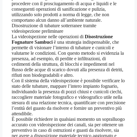
procedere con il prosciugamento di acqua e liquidi e le
conseguenti operazioni di sanificazione e pulizia,
utilizzando solo prodotti a norma di legge, che non
comportano alcun danno all’ambiente naturale.
Disostruzione di tubature sotterranee tramite
videoispezione preliminare
La videoispezione nelle operazioni di
Disostruzione
Fognature Sambuci
è una strategia indispensabile, che
permette di visionare l’interno di tubature e cunicoli e
valutarne le condizioni. Con questo metodo si evidenzia la
presenza, ad esempio, di perdite e infiltrazioni, di
cedimenti della struttura, di blocchi e impedimenti nel
flusso delle acque di scarico dovuti alla presenza di detriti,
rifiuti non biodegradabili e altro.
Con il sistema della videoispezione è possibile verificare lo
stato delle tubature, mappare l’intero impianto fognario,
individuando la presenza di pozzi chiusi e cunicoli ciechi,
raccogliere materiale fotografico e videografico utile nella
stesura di una relazione tecnica, quantificare con precisione
l’entità del guasto da risolvere e fornire un preventivo più
attendibile.
È possibile richiedere in qualsiasi momento un sopralluogo
accurato con videoispezione dei canali, sia per ottenere un
preventivo in caso di ostruzioni e guasti da risolvere, sia
per avere a disposizione materiale tecnico aggiornato e