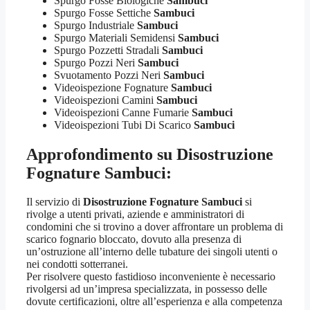
Spurgo Fosse Biologiche
Sambuci
Spurgo Fosse Settiche
Sambuci
Spurgo Industriale
Sambuci
Spurgo Materiali Semidensi
Sambuci
Spurgo Pozzetti Stradali
Sambuci
Spurgo Pozzi Neri
Sambuci
Svuotamento Pozzi Neri
Sambuci
Videoispezione Fognature
Sambuci
Videoispezioni Camini
Sambuci
Videoispezioni Canne Fumarie
Sambuci
Videoispezioni Tubi Di Scarico
Sambuci
Approfondimento su
Disostruzione
Fognature Sambuci
:
Il servizio di
Disostruzione Fognature Sambuci
si
rivolge a utenti privati, aziende e amministratori di
condomini che si trovino a dover affrontare un problema di
scarico fognario bloccato, dovuto alla presenza di
un’ostruzione all’interno delle tubature dei singoli utenti o
nei condotti sotterranei.
Per risolvere questo fastidioso inconveniente è necessario
rivolgersi ad un’impresa specializzata, in possesso delle
dovute certificazioni, oltre all’esperienza e alla competenza