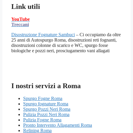
Link utili
YouTube
Treccani
Disostruzione Fognature Sambuci
– Ci occupiamo da oltre
25 anni di Autospurgo Roma, disostruzioni reti fognanti,
disostruzioni colonne di scarico e WC, spurgo fosse
biologiche e pozzi neri, prosciugamento vani allagati
I nostri servizi a Roma
Spurgo Fogne Roma
Spurgo fognature Roma
Spurgo Pozzi Neri Roma
Pulizia Pozzi Neri Roma
Pulizia Fogne Roma
Pronto Intervento Allagamenti Roma
Relining Roma