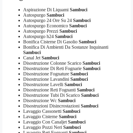
Aspirazione Di Liquami
Sambuci
Autospurgo
Sambuci
Autospurgo 24 Ore Su 24
Sambuci
Autospurgo Economico
Sambuci
Autospurgo Prezzi
Sambuci
Autospurgo h24
Sambuci
Bonifica Cisterne Di Gasolio
Sambuci
Bonifica Di Ambienti Da Sostanze Inquinanti
Sambuci
Canal Jet
Sambuci
Disostruzione Colonne Scarico
Sambuci
Disostruzione Di Reti Fognarie
Sambuci
Disostruzione Fognature
Sambuci
Disostruzione Lavandini
Sambuci
Disostruzione Lavelli
Sambuci
Disostruzione Reti Fognanti
Sambuci
Disostruzione Tubi Di Scarico
Sambuci
Disostruzione Wc
Sambuci
Disostruzioni Disincrostazioni
Sambuci
Lavaggio Cassonetti
Sambuci
Lavaggio Cisterne
Sambuci
Lavaggio Con Canaljet
Sambuci
Lavaggio Pozzi Neri
Sambuci
Lavaggio Reti Fognanti
Sambuci