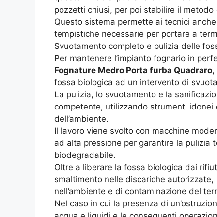
pozzetti chiusi, per poi stabilire il metodo
Questo sistema permette ai tecnici anche d
tempistiche necessarie per portare a termi
Svuotamento completo e pulizia delle fos
Per mantenere l’impianto fognario in perfe
Fognature Medro Porta furba Quadraro
,
fossa biologica ad un intervento di svuota
La pulizia, lo svuotamento e la sanificaz
competente, utilizzando strumenti idonei e 
dell’ambiente.
Il lavoro viene svolto con macchine modern
ad alta pressione per garantire la pulizia t
biodegradabile.
Oltre a liberare la fossa biologica dai rifiu
smaltimento nelle discariche autorizzate, u
nell’ambiente e di contaminazione del ter
Nel caso in cui la presenza di un’ostruzi
acqua e liquidi e le conseguenti operazion