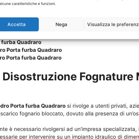
Porta furba Quadraro
alcune caratteristiche e funzioni.
ta furba Quadraro
ba Quadraro
Accetta
Nega
Visualizza le preferen
ta furba Quadraro
orta furba Quadraro
 furba Quadraro
o Porta furba Quadraro
o Porta furba Quadraro
u
Disostruzione Fognature 
dro Porta furba Quadraro
si rivolge a utenti privati, a
scarico fognario bloccato, dovuto alla presenza di un’ost
nte è necessario rivolgersi ad un’impresa specializzata, 
essarie per intervenire su un impianto idraulico di dimen