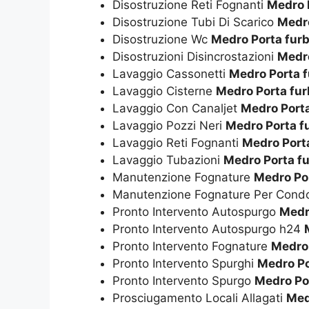
Disostruzione Reti Fognanti
Medro 
Disostruzione Tubi Di Scarico
Medro
Disostruzione Wc
Medro Porta fur
Disostruzioni Disincrostazioni
Medro
Lavaggio Cassonetti
Medro Porta 
Lavaggio Cisterne
Medro Porta fu
Lavaggio Con Canaljet
Medro Port
Lavaggio Pozzi Neri
Medro Porta f
Lavaggio Reti Fognanti
Medro Port
Lavaggio Tubazioni
Medro Porta f
Manutenzione Fognature
Medro Po
Manutenzione Fognature Per Cond
Pronto Intervento Autospurgo
Medr
Pronto Intervento Autospurgo h24
Pronto Intervento Fognature
Medro 
Pronto Intervento Spurghi
Medro Po
Pronto Intervento Spurgo
Medro Po
Prosciugamento Locali Allagati
Med