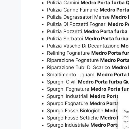
Pulizia Camini
Medro Porta furba 
Pulizia Canne Fumarie
Medro Porta
Pulizia Degrassatori Mense
Medro 
Pulizia Di Pozzetti Fognari
Medro Po
Pulizia Pozzetti
Medro Porta furba
Pulizia Serbatoi
Medro Porta furba
Pulizia Vasche Di Decantazione
Med
Relining Fognature
Medro Porta fu
Riparazione Fognature
Medro Porta
Riparazione Tubi Di Scarico
Medro 
Smaltimento Liquami
Medro Porta 
Spurghi Civili
Medro Porta furba Q
Spurghi Fognature
Medro Porta fu
Spurghi Industriali
Medro Porta fu
Spurgo Fognature
Medro Porta fur
Spurgo Fosse Biologiche
Medro Por
Per
mem
Spurgo Fosse Settiche
Medro Porta
tec
Spurgo Industriale
Medro Porta fu
uni