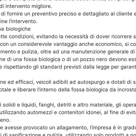
 di intervento migliore.
i fornire un preventivo preciso e dettagliato al cliente 
ne l’intervento.
se biologiche
tte condizioni, evitando la necessità di dover ricorrere 
 con un considerevole vantaggio anche economico, si con
mento e pulizia, oltre ad una manutenzione generale di t
ione di una fossa biologica o di un pozzo nero devono es
rispettando gli standard previsti dalla legge per garanti
e ed efficaci, veicoli adibiti ad autospurgo e dotati di
otale e liberare l’interno della fossa biologica da incrost
ti solidi e liquidi, fanghi, detriti e altro materiale, gli o
tilizzando automezzi e contenitori idonei, al fine di evit
reno.
one avesse provocato un allagamento, l’impresa è in grad
i di sanificazione e pulizia, utilizzando solo prodotti 