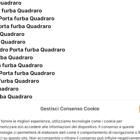
Quadraro
 furba Quadraro
Porta furba Quadraro
rta furba Quadraro
 Quadraro
 Quadraro
ro Porta furba Quadraro
rba Quadraro
 furba Quadraro
Porta furba Quadraro
furba Quadraro
uadraro
rba Quadraro
rba Quadraro
Gestisci Consenso Cookie
ba Quadraro
ta furba Quadraro
 fornire le migliori esperienze, utilizziamo tecnologie come i cookie per
orizzare e/o accedere alle informazioni del dispositivo. Il consenso a queste
 furba Quadraro
nologie ci permetterà di elaborare dati come il comportamento di navigazione o 
rba Quadraro
ci su questo sito. Non acconsentire o ritirare il consenso può influire negativame