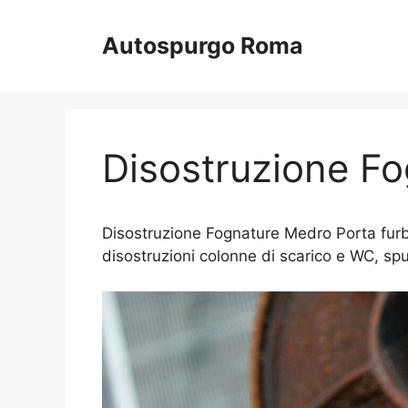
Vai
al
Autospurgo Roma
contenuto
Disostruzione F
Disostruzione Fognature Medro Porta furb
disostruzioni colonne di scarico e WC, spu