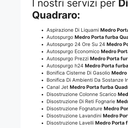
I nostri servizi per
D
Quadraro:
Aspirazione Di Liquami
Medro Port
Autospurgo
Medro Porta furba Qu
Autospurgo 24 Ore Su 24
Medro Po
Autospurgo Economico
Medro Port
Autospurgo Prezzi
Medro Porta fu
Autospurgo h24
Medro Porta furb
Bonifica Cisterne Di Gasolio
Medro 
Bonifica Di Ambienti Da Sostanze I
Canal Jet
Medro Porta furba Quad
Disostruzione Colonne Scarico
Med
Disostruzione Di Reti Fognarie
Medr
Disostruzione Fognature
Medro Por
Disostruzione Lavandini
Medro Por
Disostruzione Lavelli
Medro Porta 