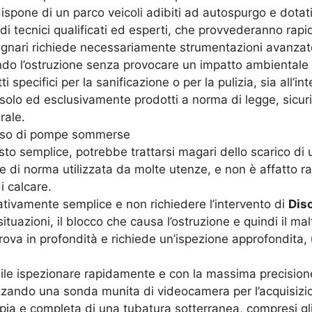
ispone di un parco veicoli adibiti ad autospurgo e dotati
i tecnici qualificati ed esperti, che provvederanno rapi
 fognari richiede necessariamente strumentazioni avanzat
endo l’ostruzione senza provocare un impatto ambientale
 specifici per la sanificazione o per la pulizia, sia all’in
 solo ed esclusivamente prodotti a norma di legge, sicuri 
rale.
l’uso di pompe sommerse
sto semplice, potrebbe trattarsi magari dello scarico di 
e di norma utilizzata da molte utenze, e non è affatto r
i calcare.
lativamente semplice e non richiedere l’intervento di
Dis
 situazioni, il blocco che causa l’ostruzione e quindi il 
 trova in profondità e richiede un’ispezione approfondita
ibile ispezionare rapidamente e con la massima precisio
izzando una sonda munita di videocamera per l’acquisizi
a e completa di una tubatura sotterranea, compresi gli a