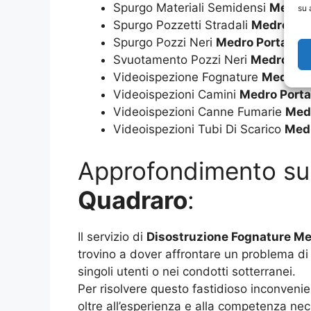
Spurgo Materiali Semidensi
Medro 
su 
Spurgo Pozzetti Stradali
Medro Por
Spurgo Pozzi Neri
Medro Porta fur
Svuotamento Pozzi Neri
Medro Por
Videoispezione Fognature
Medro P
Videoispezioni Camini
Medro Porta
Videoispezioni Canne Fumarie
Medr
Videoispezioni Tubi Di Scarico
Medr
Approfondimento s
Quadraro
:
Il servizio di
Disostruzione Fognature Me
trovino a dover affrontare un problema di 
singoli utenti o nei condotti sotterranei.
Per risolvere questo fastidioso inconvenie
oltre all’esperienza e alla competenza nec